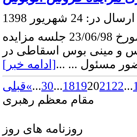
ارسال در: 24 شهریور 1398
در روز دوشنبه ساعت 10 صبح مورخ 23/06/98 جلسه مزایده
گاه اتوبوس و مینی بوس اسقاطی در
ر مسئول ... ...
[ادامه خبر]
»
...
30
...
18
19
20
21
22
...
مقام معظم رهبری
روزنامه های روز