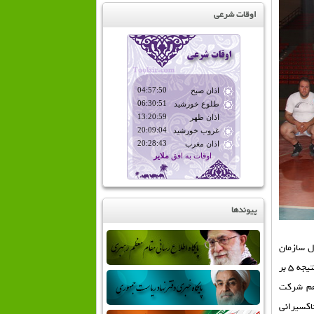
اوقات شرعی
پیوندها
وتسال سازمان
تاكسيراني همدان در محل سالن ۶ هزار نفري انقلاب همدان برگزار گرديد كه در پايان اين بازي با نتيجه ۵ بر
 هم شركت
اكسيراني