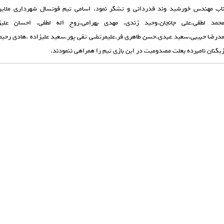
اب مهندس خورشيد وند قدرداني و تشكر نمود. اسامي تيم فوتسال شهرداري ملاير
حمد لطفي.علي جانجان.وحيد زندي. مهدي بهرامي.روح اله لطفي. احسان عليزا
درضا حبيبي.سعيد عبدي.حسن طاهري فر.عليمرتضي تقي پور.سعيد عليزاده .هادي رحي
زيكنان نامبرده بعلت مصدوميت در اين بازي تيم را همراهي ننمودند.