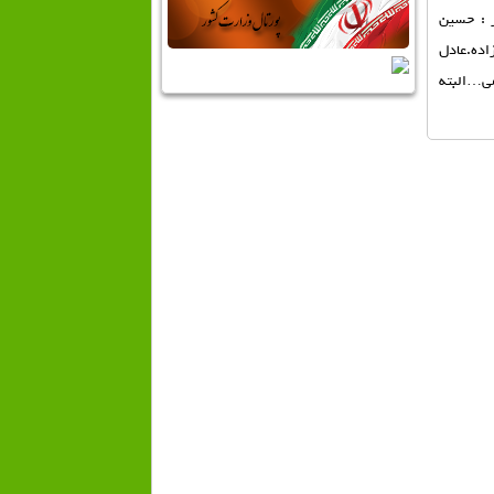
 : حسين
ده.عادل
مي…البته