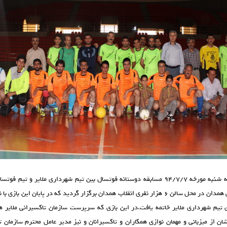
در روز سه شنبه مورخه ۹۴/۷/۷ مسابقه دوستانه فوتسال بين تيم شهرداري ملاير و تيم ف
ري تيم شهرداري ملاير خاتمه يافت.در اين بازي كه سرپرست سازمان تاكسيراني ملاير
ن از ميزباني و مهمان نوازي همكاران و تاكسيرانان و نيز مدير عامل محترم سازمان ت