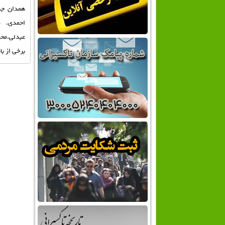
همدان جن
احمدي. م
عبدلي.محم
برخي از با