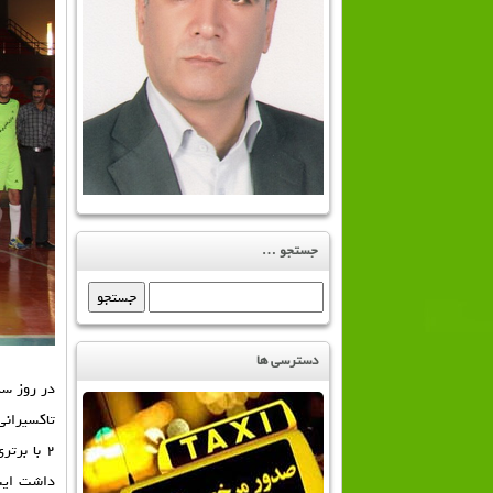
جستجو …
جستجو
برای:
دسترسی ها
۲ با برت
داشت ايشا