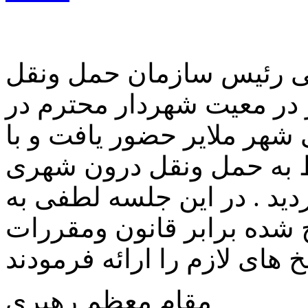
به مورخ 99/05/25 لطفی رئیس سازمان حمل ونقل
 در معیت شهردار محترم در
هر ملایر حضور یافت و با
 به حمل ونقل درون شهری
ید . در این جلسه لطفی به
ده برابر قانون ومقررات
 های لازم را ارائه فرمودند
مقام معظم رهبری