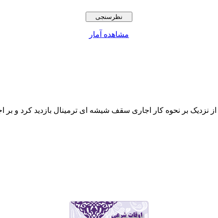
مشاهده آمار
ت 20 شب لطفی رئیس سازمان از نزدیک بر نحوه کار اجاری سقف شیشه ای ترمینال باز