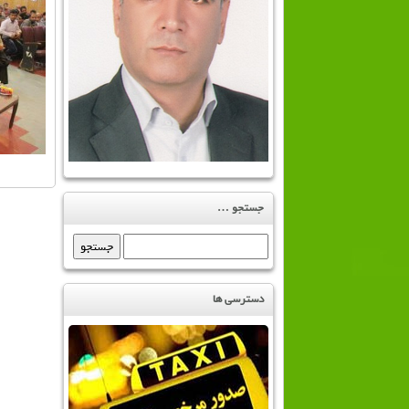
جستجو …
جستجو
برای:
دسترسی ها