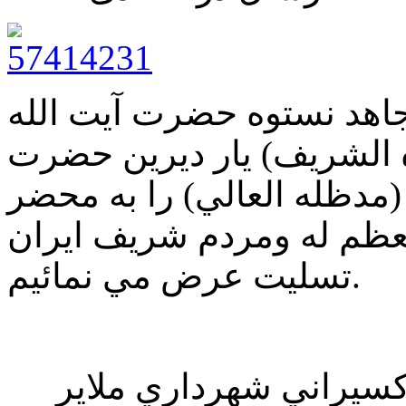
جاهد نستوه حضرت آيت الله
لشريف) يار ديرين حضرت
(مدظله العالي) را به محضر
عظم له ومردم شريف ايران
تسليت عرض مي نمائيم.
سيراني شهرداري ملاير