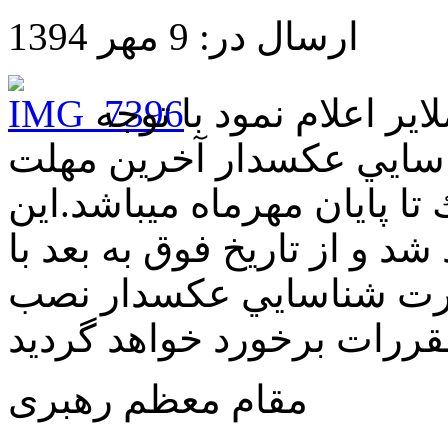
ارسال در: 9 مهر 1394
 اعلام نمود با توجه
سايي عكسدار آخرين مهلت
ا پايان مهرماه ميباشد.اين
د و از تاريخ فوق به بعد با
كارت شناسايي عكسدار نصب
مقام معظم رهبری