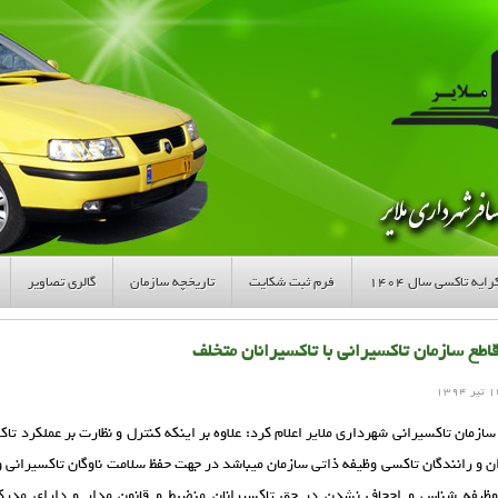
ایه تاکسی سال ۱۴۰۴
فرم ثبت شکایت
تاریخچه سازمان
گالری تصاویر
اطع سازمان تاكسيراني با تاكسيرانان متخلف
مان تاكسيراني شهرداري ملاير اعلام كرد: علاوه بر اينكه كنترل و نظارت بر عملكرد تاك
ن و رانندگان تاكسي وظيفه ذاتي سازمان ميباشد در جهت حفظ سلامت ناوگان تاكسيراني و
وظيفه شناس و اجحاف نشدن در حق تاكسيرانان منضبط و قانون مدار و داراي مدر