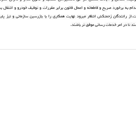
دام به برخورد صريح و قاطعانه و اعمال قانون برابر مقررات و توقيف خودرو و انتقال به
.از رانندگان زحمتكش انتظار ميرود نهايت همكاري را با بازرسين سازماني و نيز پل
د تا در امر خدمات رساني موفق تر باشند.