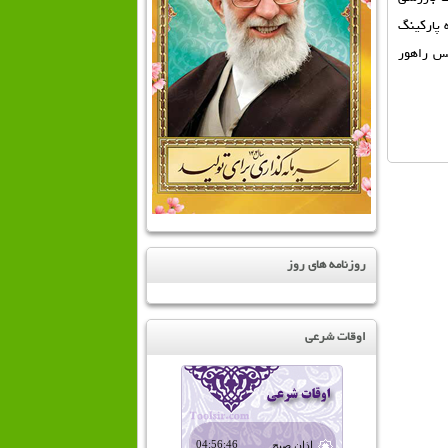
 پاركينگ
يس راهور
روزنامه های روز
اوقات شرعی