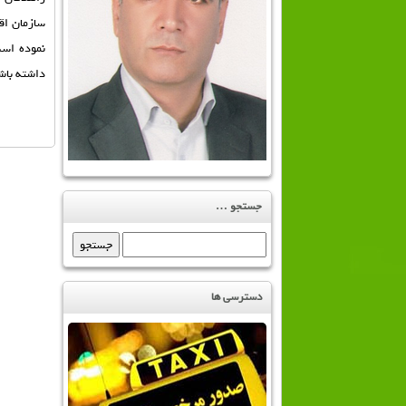
سازمان اق
نموده است
داشته باشن
جستجو …
جستجو
برای:
دسترسی ها